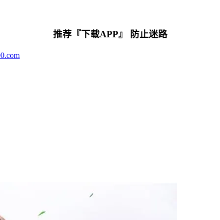
推荐『下载APP』 防止迷路
00.com