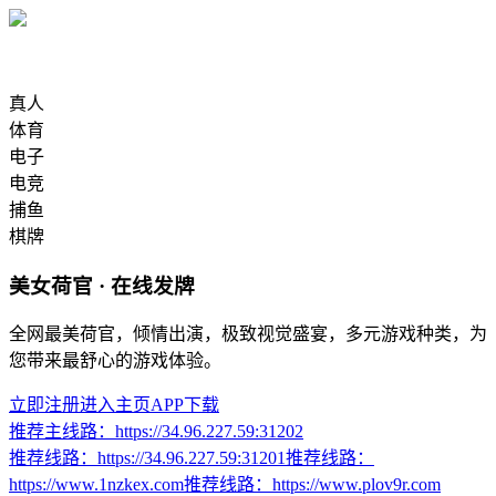
真人
体育
电子
电竞
捕鱼
棋牌
美女荷官 · 在线发牌
全网最美荷官，倾情出演，极致视觉盛宴，多元游戏种类，为
您带来最舒心的游戏体验。
立即注册
进入主页
APP下载
推荐主线路：
https://34.96.227.59:31202
推荐线路：
https://34.96.227.59:31201
推荐线路：
https://www.1nzkex.com
推荐线路：
https://www.plov9r.com