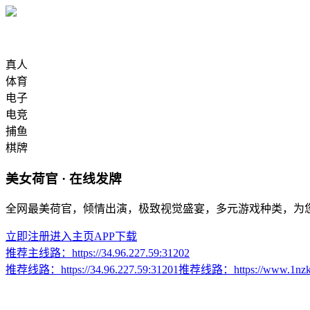
真人
体育
电子
电竞
捕鱼
棋牌
美女荷官 · 在线发牌
全网最美荷官，倾情出演，极致视觉盛宴，多元游戏种类，为
立即注册
进入主页
APP下载
推荐主线路：
https://34.96.227.59:31202
推荐线路：
https://34.96.227.59:31201
推荐线路：
https://www.1nz