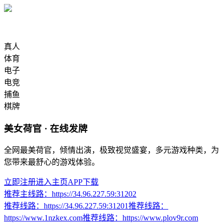
真人
体育
电子
电竞
捕鱼
棋牌
美女荷官 · 在线发牌
全网最美荷官，倾情出演，极致视觉盛宴，多元游戏种类，为
您带来最舒心的游戏体验。
立即注册
进入主页
APP下载
推荐主线路：
https://34.96.227.59:31202
推荐线路：
https://34.96.227.59:31201
推荐线路：
https://www.1nzkex.com
推荐线路：
https://www.plov9r.com