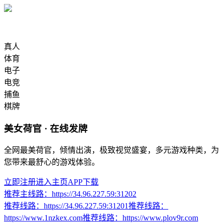
真人
体育
电子
电竞
捕鱼
棋牌
美女荷官 · 在线发牌
全网最美荷官，倾情出演，极致视觉盛宴，多元游戏种类，为
您带来最舒心的游戏体验。
立即注册
进入主页
APP下载
推荐主线路：
https://34.96.227.59:31202
推荐线路：
https://34.96.227.59:31201
推荐线路：
https://www.1nzkex.com
推荐线路：
https://www.plov9r.com