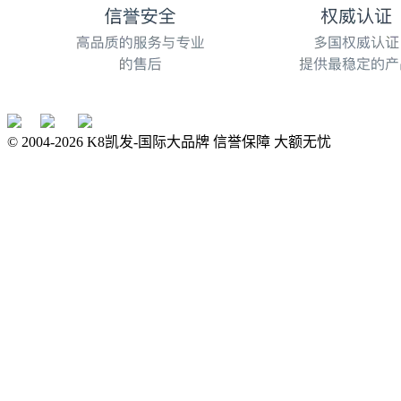
© 2004-
2026
K8凯发-国际大品牌 信誉保障 大额无忧