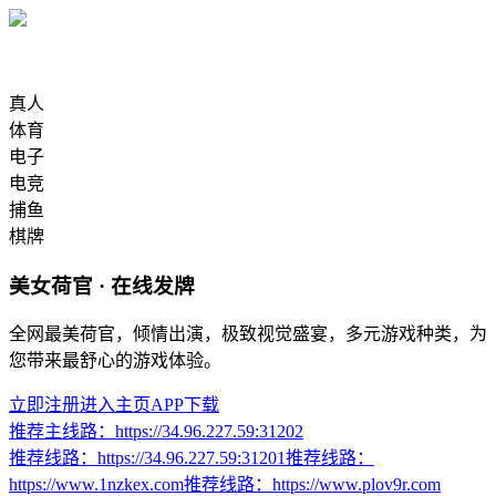
真人
体育
电子
电竞
捕鱼
棋牌
美女荷官 · 在线发牌
全网最美荷官，倾情出演，极致视觉盛宴，多元游戏种类，为
您带来最舒心的游戏体验。
立即注册
进入主页
APP下载
推荐主线路：
https://34.96.227.59:31202
推荐线路：
https://34.96.227.59:31201
推荐线路：
https://www.1nzkex.com
推荐线路：
https://www.plov9r.com