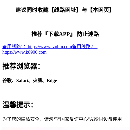
建议同时收藏【线路网址】与【本网页】
推荐『下载APP』 防止迷路
备用线路
1
：
https://www.rznbm.com
备用线路
2
：
https://www.k8900.com
推荐浏览器：
谷歌、Safari、火狐、Edge
温馨提示：
为了您的隐私安全，请勿与"国家反诈中心"APP同设备使用！