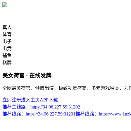
真人
体育
电子
电竞
捕鱼
棋牌
美女荷官 · 在线发牌
全网最美荷官，倾情出演，极致视觉盛宴，多元游戏种类，为
立即注册
进入主页
APP下载
推荐主线路：
https://34.96.227.59:31202
推荐线路：
https://34.96.227.59:31201
推荐线路：
https://www.1nz