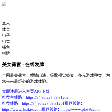
真人
体育
电子
电竞
捕鱼
棋牌
美女荷官 · 在线发牌
全网最美荷官，倾情出演，极致视觉盛宴，多元游戏种类，为
您带来最舒心的游戏体验。
立即注册
进入主页
APP下载
推荐主线路：
https://34.96.227.59:31202
推荐线路：
https://34.96.227.59:31201
推荐线路：
https://www.1nzkex.com
推荐线路：
https://www.plov9r.com