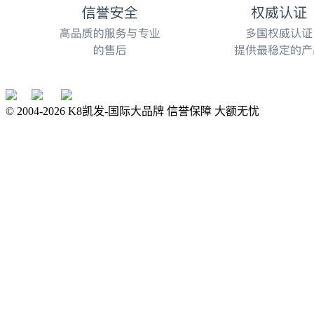
© 2004-
2026
K8凯发-国际大品牌 信誉保障 大额无忧