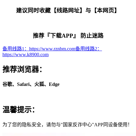
建议同时收藏【线路网址】与【本网页】
推荐『下载APP』 防止迷路
备用线路
1
：
https://www.rznbm.com
备用线路
2
：
https://www.k8900.com
推荐浏览器：
谷歌、Safari、火狐、Edge
温馨提示：
为了您的隐私安全，请勿与"国家反诈中心"APP同设备使用！