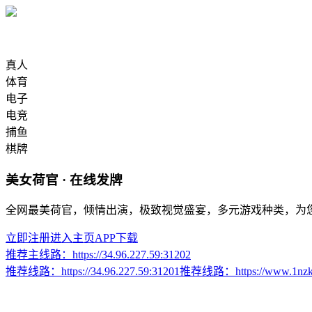
真人
体育
电子
电竞
捕鱼
棋牌
美女荷官 · 在线发牌
全网最美荷官，倾情出演，极致视觉盛宴，多元游戏种类，为
立即注册
进入主页
APP下载
推荐主线路：
https://34.96.227.59:31202
推荐线路：
https://34.96.227.59:31201
推荐线路：
https://www.1nz