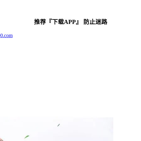
推荐『下载APP』 防止迷路
00.com