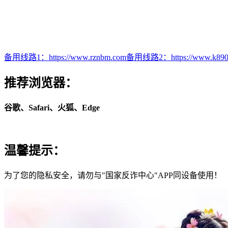
备用线路
1
：
https://www.rznbm.com
备用线路
2
：
https://www.k89
推荐浏览器：
谷歌、Safari、火狐、Edge
温馨提示：
为了您的隐私安全，请勿与"国家反诈中心"APP同设备使用！