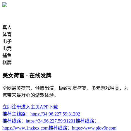
真人
体育
电子
电竞
捕鱼
棋牌
美女荷官 · 在线发牌
全网最美荷官，倾情出演，极致视觉盛宴，多元游戏种类，为
您带来最舒心的游戏体验。
立即注册
进入主页
APP下载
推荐主线路：
https://34.96.227.59:31202
推荐线路：
https://34.96.227.59:31201
推荐线路：
https://www.1nzkex.com
推荐线路：
https://www.plov9r.com