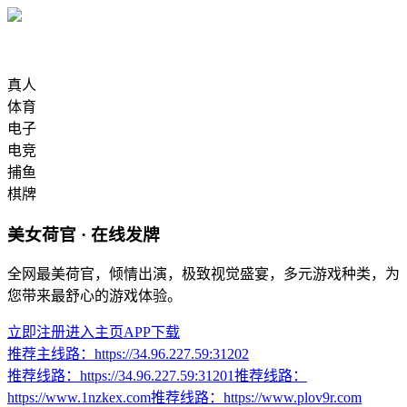
真人
体育
电子
电竞
捕鱼
棋牌
美女荷官 · 在线发牌
全网最美荷官，倾情出演，极致视觉盛宴，多元游戏种类，为
您带来最舒心的游戏体验。
立即注册
进入主页
APP下载
推荐主线路：
https://34.96.227.59:31202
推荐线路：
https://34.96.227.59:31201
推荐线路：
https://www.1nzkex.com
推荐线路：
https://www.plov9r.com