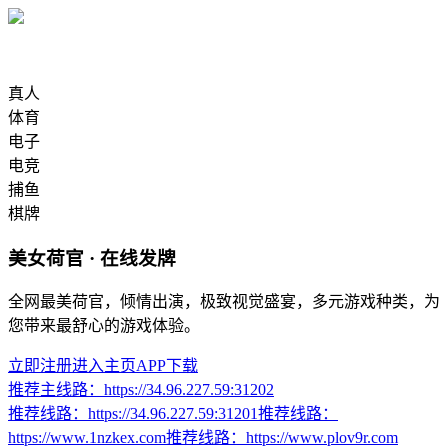
真人
体育
电子
电竞
捕鱼
棋牌
美女荷官 · 在线发牌
全网最美荷官，倾情出演，极致视觉盛宴，多元游戏种类，为
您带来最舒心的游戏体验。
立即注册
进入主页
APP下载
推荐主线路：
https://34.96.227.59:31202
推荐线路：
https://34.96.227.59:31201
推荐线路：
https://www.1nzkex.com
推荐线路：
https://www.plov9r.com