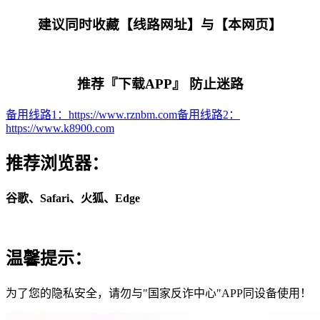
建议同时收藏【线路网址】与【本网页】
推荐『下载APP』 防止迷路
备用线路
1
：
https://www.rznbm.com
备用线路
2
：
https://www.k8900.com
推荐浏览器：
谷歌、Safari、火狐、Edge
温馨提示：
为了您的隐私安全，请勿与"国家反诈中心"APP同设备使用！