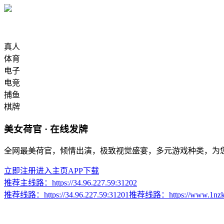
真人
体育
电子
电竞
捕鱼
棋牌
美女荷官 · 在线发牌
全网最美荷官，倾情出演，极致视觉盛宴，多元游戏种类，为
立即注册
进入主页
APP下载
推荐主线路：
https://34.96.227.59:31202
推荐线路：
https://34.96.227.59:31201
推荐线路：
https://www.1nz