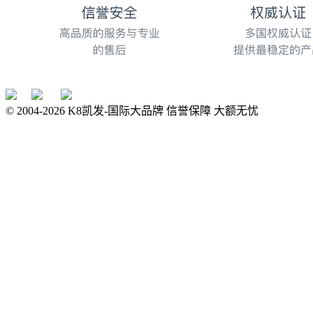
© 2004-
2026
K8凯发-国际大品牌 信誉保障 大额无忧