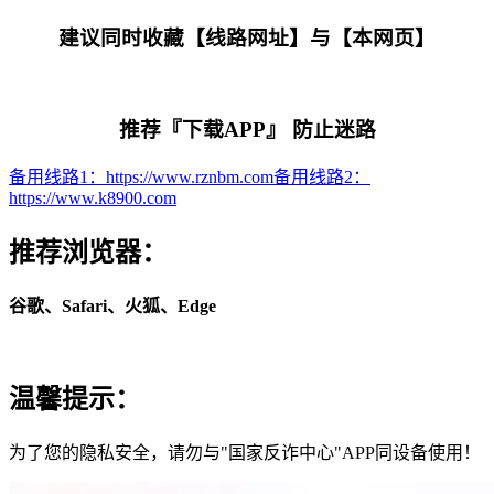
建议同时收藏【线路网址】与【本网页】
推荐『下载APP』 防止迷路
备用线路
1
：
https://www.rznbm.com
备用线路
2
：
https://www.k8900.com
推荐浏览器：
谷歌、Safari、火狐、Edge
温馨提示：
为了您的隐私安全，请勿与"国家反诈中心"APP同设备使用！