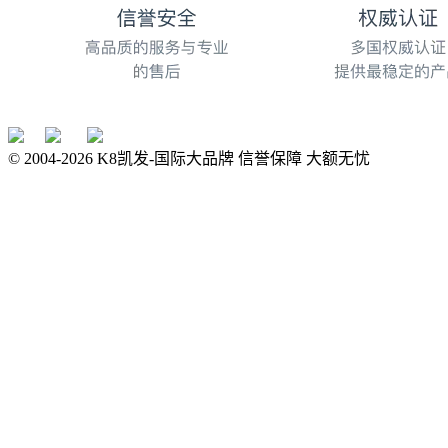
© 2004-
2026
K8凯发-国际大品牌 信誉保障 大额无忧